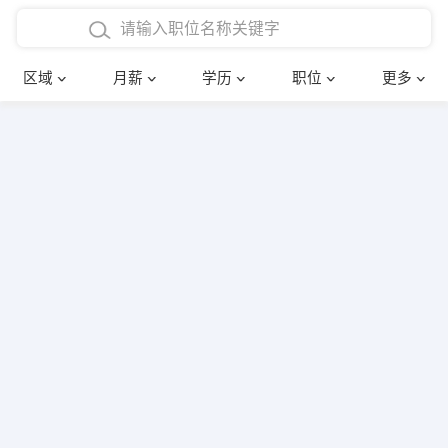
4000-5000元
本科
行政后勤
建筑装潢
确定
区域
月薪
学历
职位
更多
5000-8000元
硕士
销售岗位
教师
8000-12000元
博士
文员
护士
12000-20000元
财务会计
传单派发
其他
超市零售
促销导购
网络IT
保健按摩
快递员
前台接待
收银员
技术员/工程师
水电/机修
部门经理