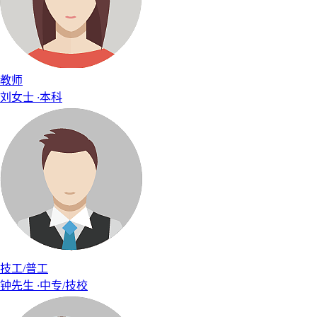
教师
刘女士
·
本科
技工/普工
钟先生
·
中专/技校